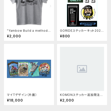
"Yambow Build a method"
GORIDEステッカーキット2025
T-shirts
FALL
¥2,000
¥800
マイTデザイン（片面）
KOMONステッカー追加発注（K
OMONをオーダーされた方専
¥18,000
¥2,000
用）