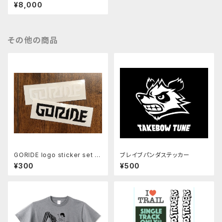
ー KOMON
¥8,000
その他の商品
GORIDE logo sticker set B/
ブレイブパンダステッカー
W
¥300
¥500